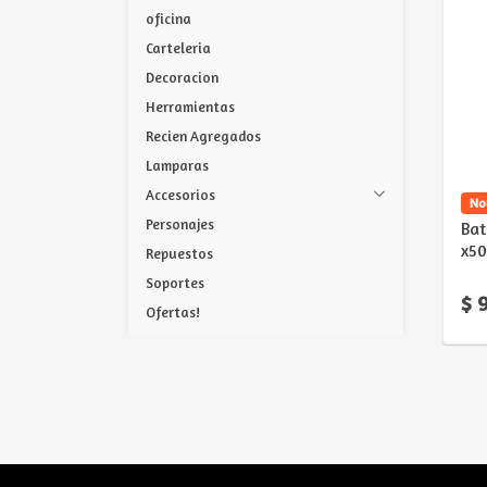
oficina
Carteleria
Decoracion
Herramientas
Recien Agregados
Lamparas
Accesorios
No
Personajes
Bat
x50
Repuestos
Soportes
$ 
Ofertas!
Tapa Caños
Grampas
Etiquetas
Novedad