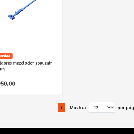
VER DETALLE
vedad
idores mezclador souvenir
un
950,00
Mostrar
por pág
1