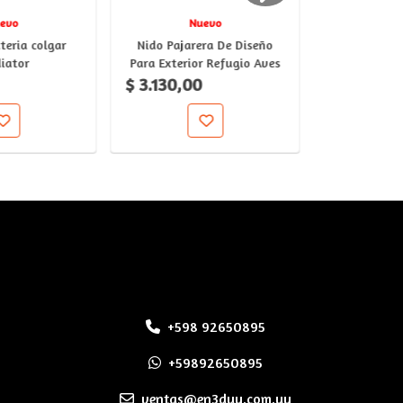
evo
Nuevo
N
teria colgar
Nido Pajarera De Diseño
Cuadros Esc
iator
Para Exterior Refugio Aves
Uruguayo De
$ 3.130,00
2
$ 600
+598 92650895
+59892650895
ventas@en3duy.com.uy