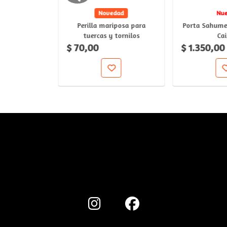
dad
Novedad
Nu
m escritorio
Perilla mariposa para
Porta Sahume
s y medidas
tuercas y tornilos
Ca
$ 70,00
$ 1.350,00