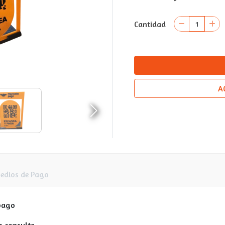
Cantidad
A
edios de Pago
pago