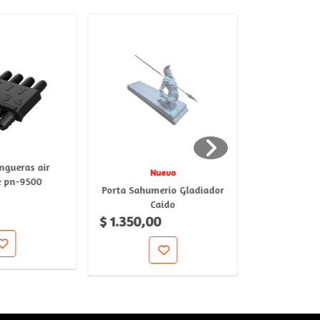
ngueras air
Nuevo
N
 pn-9500
Porta Sahumerio Gladiador
Nido Pajar
Caido
Para Exteri
$ 1.350,00
$ 3.130,0