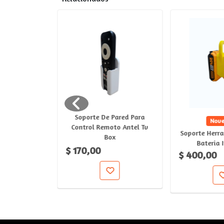
Soporte De Pared Para
vo
Nov
Control Remoto Antel Tv
oya Libros
Soporte Herr
Box
erton
Bateria 
$ 170,00
$ 400,00