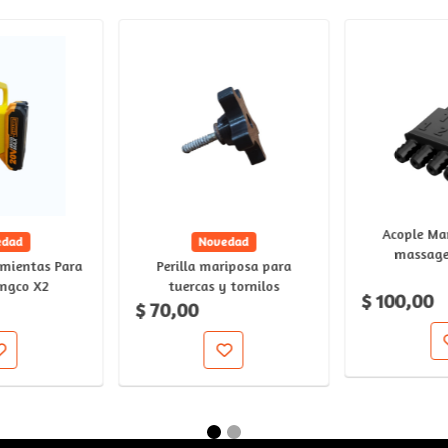
Acople Ma
edad
Novedad
massage
amientas Para
Perilla mariposa para
Ingco X2
tuercas y tornilos
$ 100,00
$ 70,00