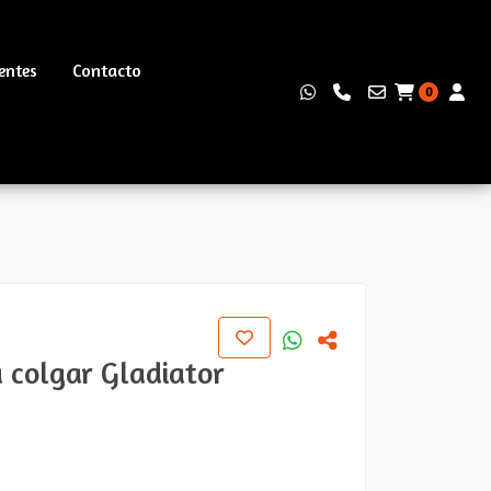
entes
Contacto
0
 colgar Gladiator