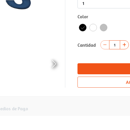
Color
Cantidad
A
edios de Pago