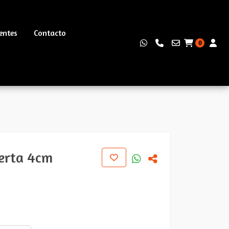
entes
Contacto
0
erta 4cm