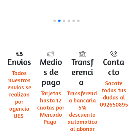
Envios
Medio
Transf
Conta
s de
erenci
cto
Todos
nuestros
pago
a
Sacate
envios se
todas tus
Tarjetas
Transferenci
realizan
dudas al
hasta 12
a bancaria
por
092650895
cuotas por
5%
agencia
Mercado
descuento
UES
Pago
automatico
al abonar